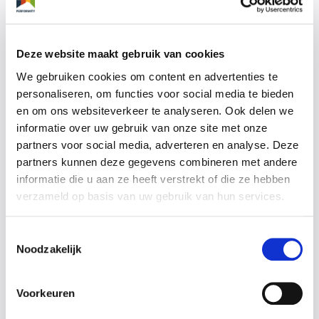
hebben staan, voordat de audit start. In de praktijk
wordt de soep niet zo heet gegeten (je bent immers
continu aan het verbeteren!), maar het is een goed
Deze website maakt gebruik van cookies
uitgangspunt. Je kunt in Performity een overzicht
We gebruiken cookies om content en advertenties te
opvragen van de stand van zaken bij de bewijslast. Je
personaliseren, om functies voor social media te bieden
ziet dan in éé oogopslag waar jouw aandacht nog
en om ons websiteverkeer te analyseren. Ook delen we
nodig is. Ook geeft het betrokkenen een goed beeld van
informatie over uw gebruik van onze site met onze
de voortgang. Het statusoverzicht kun je als volgt
partners voor social media, adverteren en analyse. Deze
opvragen:
partners kunnen deze gegevens combineren met andere
informatie die u aan ze heeft verstrekt of die ze hebben
Klik in het hoofdmenu op Norm
verzameld op basis van uw gebruik van hun services.
Klik in het submen op Status
Toestemmingsselectie
Noodzakelijk
Voorkeuren