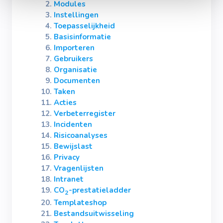
Modules
Instellingen
Toepasselijkheid
Basisinformatie
Importeren
Gebruikers
Organisatie
Documenten
Taken
Acties
Verbeterregister
Incidenten
Risicoanalyses
Bewijslast
Privacy
Vragenlijsten
Intranet
CO
-prestatieladder
2
Templateshop
Bestandsuitwisseling