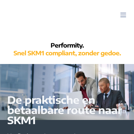
Performity.
Snel SKM1 compliant, zonder gedoe.
De praktische en
betaalbare route naar
SKM1