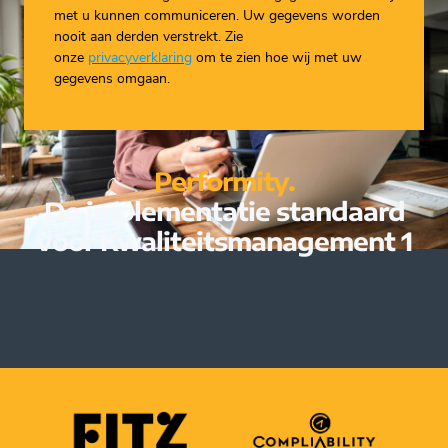
met u kunnen communiceren. Uw gegevens worden
nooit aan derden verstrekt. Zie
onze
privacyverklaring
om te zien hoe wij met uw
gegevens omgaan.
Performity.
De implementatie standaard
voor Kwaliteitsmanagement 1