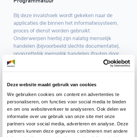
Programmatuur
Bij deze invalshoek wordt gekeken naar de
applicaties die binnen het informatiesysteem,
proces of dienst worden gebruikt.
Onderwerpen hierbij zijn nalatig menselijk
handelen (bijvoorbeeld slechte documentatie),
onopzettelijk menselijk handelen (fouten door
het niet volgen van procedures bijvoorbeeld),
opzettelijk menselijk handelen, technische
fouten (bugs en dergelijke) en organisatorische
fouten (bijvoorbeeld een failliete leverancier).
Deze website maakt gebruik van cookies
We gebruiken cookies om content en advertenties te
personaliseren, om functies voor social media te bieden
Gegevens
en om ons websiteverkeer te analyseren. Ook delen we
informatie over uw gebruik van onze site met onze
Bij gegevens wordt gekeken naar de gegevens
partners voor social media, adverteren en analyse. Deze
die door het informatiesysteem, proces of
partners kunnen deze gegevens combineren met andere
dienst worden verwerkt. Het dreigingsmodel