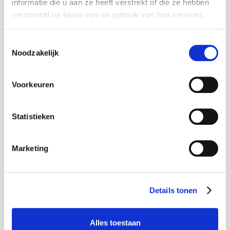
informatie die u aan ze heeft verstrekt of die ze hebben
maakt daarbij een onderscheid naar het
verzameld op basis van uw gebruik van hun services.
gekozen transport: via gegevensdragers
(zaken als zoekgeraakte USB-sticks), via cloud
voorzieningen, via apparatuur (bijvoorbeeld via
Toestemmingsselectie
Noodzakelijk
aftappen of leesfouten), via programmatuur en
via personen (bijvoorbeeld onzorgvuldige
vernietiging).
Voorkeuren
Organisatie
Statistieken
In dit onderdeel kijk je naar de organisatie die
nodig is om het informatiesysteem, proces of
Marketing
dienst operationeel te houden. Hierbij kun je
denken aan de beheerorganisatie,
gebruikersorganisatie of de
Details tonen
ontwikkelorganisatie. Thema's die hierbij
spelen zijn bijvoorbeeld mismanagement,
Alles toestaan
onduidelijke gedragscodes, ontbrekende SLA's,