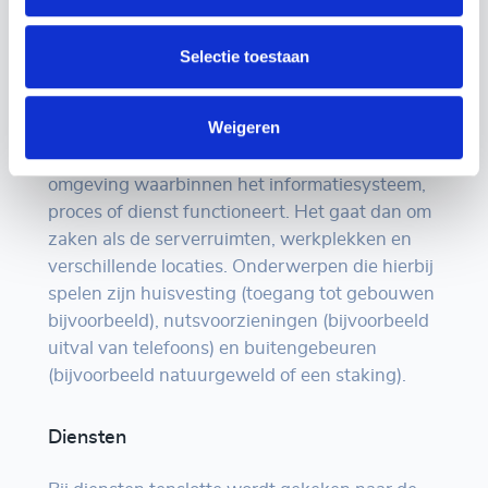
gebrekkig beleid, het ontbreken van
ontwikkelrichtlijnen etc.
Selectie toestaan
Omgeving
Weigeren
Bij deze invalshoek wordt gekeken naar de
omgeving waarbinnen het informatiesysteem,
proces of dienst functioneert. Het gaat dan om
zaken als de serverruimten, werkplekken en
verschillende locaties. Onderwerpen die hierbij
spelen zijn huisvesting (toegang tot gebouwen
bijvoorbeeld), nutsvoorzieningen (bijvoorbeeld
uitval van telefoons) en buitengebeuren
(bijvoorbeeld natuurgeweld of een staking).
Diensten